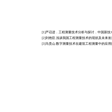
[1]严召进．工程测量技术分析与探讨．中国新技术
[2]刘艳臣.浅谈我国工程测量技术的现状及未来发展[
[3]马贵山.数字测量技术在建筑工程测量中的应用探索[J