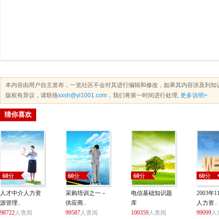
本内容由用户自主发布，一览社区不会对其进行编辑和修改，如果其内容涉及到知
版权有异议，请联络
xxsh@yl1001.com
，我们将第一时间进行处理,
更多说明>
猜你喜欢
60
分
60
分
60
分
60
分
人才中介人力资
采购培训之一－
电信基础知识题
2003年
源管理..
供应商..
库
人力资..
98722
人查阅
99587
人查阅
100359
人查阅
99099
人