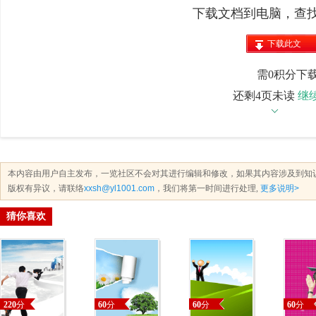
下载文档到电脑，查
下载此文
档
需0积分下
还剩4页未读
继
本内容由用户自主发布，一览社区不会对其进行编辑和修改，如果其内容涉及到知
版权有异议，请联络
xxsh@yl1001.com
，我们将第一时间进行处理,
更多说明>
猜你喜欢
220
分
60
分
60
分
60
分