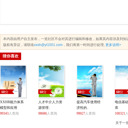
本内容由用户自主发布，一览社区不会对其进行编辑和修改，如果其内容涉及到知
版权有异议，请联络
xxsh@yl1001.com
，我们将第一时间进行处理,
更多说明>
猜你喜欢
60
分
60
分
60
分
60
分
XXHR能力体系
人才中介人力资
提高汽车使用经
电信基
模型和应用
源管理..
济性的..
库
99343
人查阅
98686
人查阅
99027
人查阅
100321
关于一