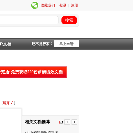
收藏我们
|
登录
|
注册
HR文档
还不是行家？
马上申请
一览通:免费获取520份薪酬绩效文档
[
展开
]
相关文档推荐
1
/
3
·人力资源管理流程图
·完整版人力资源流程图