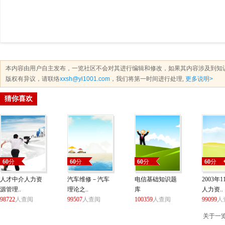
本内容由用户自主发布，一览社区不会对其进行编辑和修改，如果其内容涉及到知
版权有异议，请联络
xxsh@yl1001.com
，我们将第一时间进行处理,
更多说明>
猜你喜欢
60
分
60
分
60
分
60
分
人才中介人力资
汽车维修－汽车
电信基础知识题
2003年
源管理..
理论之..
库
人力资..
98722
人查阅
99507
人查阅
100359
人查阅
99099
人
关于一