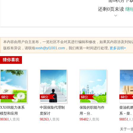
需0积分下
还剩0页未读
继
本内容由用户自主发布，一览社区不会对其进行编辑和修改，如果其内容涉及到知
版权有异议，请联络
xxsh@yl1001.com
，我们将第一时间进行处理,
更多说明>
猜你喜欢
60
分
60
分
60
分
60
分
XXHR能力体系
中国保险代理制
保险的职能与作
柴油机
模型和应用
度探讨
用－分..
系－柴..
99361
人查阅
98263
人查阅
99482
人查阅
98851
人
关于一