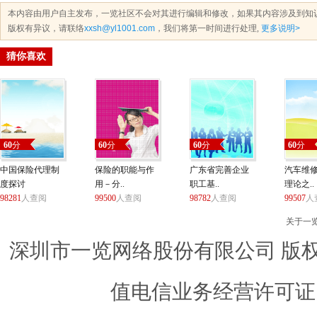
本内容由用户自主发布，一览社区不会对其进行编辑和修改，如果其内容涉及到知
版权有异议，请联络
xxsh@yl1001.com
，我们将第一时间进行处理,
更多说明>
猜你喜欢
60
分
60
分
60
分
60
分
中国保险代理制
保险的职能与作
广东省完善企业
汽车维
度探讨
用－分..
职工基..
理论之..
98281
人查阅
99500
人查阅
98782
人查阅
99507
人
关于一
深圳市一览网络股份有限公司 版权所有 ©
值电信业务经营许可证