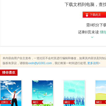
下载文档到电脑，查
下载此文
档
需0积分下
还剩0页未读
继
本内容由用户自主发布，一览社区不会对其进行编辑和修改，如果其内容涉及到知
版权有异议，请联络
xxsh@yl1001.com
，我们将第一时间进行处理,
更多说明>
猜你喜欢
220
分
60
分
60
分
60
分