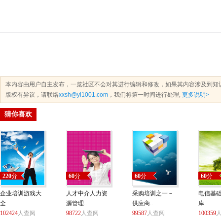
本内容由用户自主发布，一览社区不会对其进行编辑和修改，如果其内容涉及到知
版权有异议，请联络
xxsh@yl1001.com
，我们将第一时间进行处理,
更多说明>
猜你喜欢
220
分
60
分
60
分
60
分
企业培训游戏大
人才中介人力资
采购培训之一－
电信基
全
源管理..
供应商..
库
102424
人查阅
98722
人查阅
99587
人查阅
100359