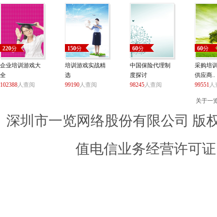
220
分
150
分
60
分
60
分
企业培训游戏大
培训游戏实战精
中国保险代理制
采购培
全
选
度探讨
供应商..
102388
人查阅
99190
人查阅
98245
人查阅
99551
人
关于一
深圳市一览网络股份有限公司 版权所有 ©
值电信业务经营许可证