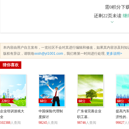
档
需0积分下
还剩22页未读
继
本内容由用户自主发布，一览社区不会对其进行编辑和修改，如果其内容涉及到知
版权有异议，请联络
xxsh@yl1001.com
，我们将第一时间进行处理,
更多说明>
猜你喜欢
220
分
60
分
60
分
60
分
企业培训游戏大
中国保险代理制
广东省完善企业
提高汽
全
度探讨
职工基..
济性的..
102388
人查阅
98245
人查阅
98746
人查阅
99027
人