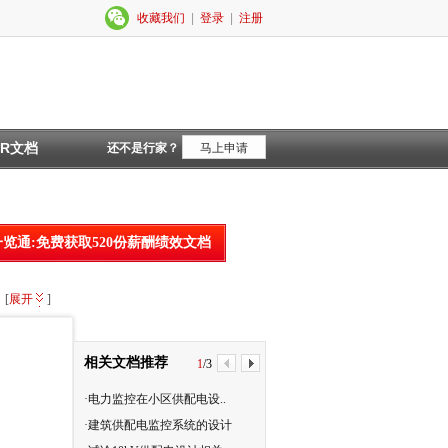
收藏我们
|
登录
|
注册
HR文档
还不是行家？
马上申请
一览通:免费获取520份薪酬绩效文档
[
展开
]
相关文档推荐
1
/
3
·电力监控在小区供配电设..
·供配电设计说明
·建筑供配电监控系统的设计
·供配电设计规范