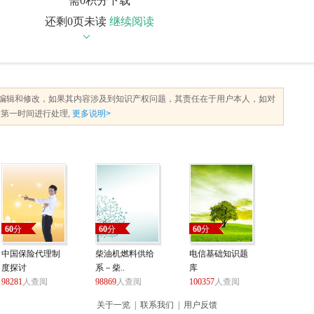
需0积分下载
还剩0页未读
继续阅读
编辑和修改，如果其内容涉及到知识产权问题，其责任在于用户本人，如对
第一时间进行处理,
更多说明>
60
分
60
分
60
分
中国保险代理制
柴油机燃料供给
电信基础知识题
度探讨
系－柴..
库
98281
人查阅
98869
人查阅
100357
人查阅
关于一览
|
联系我们
|
用户反馈