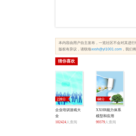
本内容由用户自主发布，一览社区不会对其进行
版权有异议，请联络
xxsh@yl1001.com
，我们将
猜你喜欢
220
分
60
分
企业培训游戏大
XXHR能力体系
全
模型和应用
102424
人查阅
99379
人查阅