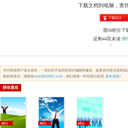
下载文档到电脑，查
下载此文
档
需60积分下
还剩44页未读
继
本内容由用户自主发布，一览社区不会对其进行编辑和修改，如果其内容涉及到知
版权有异议，请联络
xxsh@yl1001.com
，我们将第一时间进行处理,
更多说明>
猜你喜欢
60
分
60
分
60
分