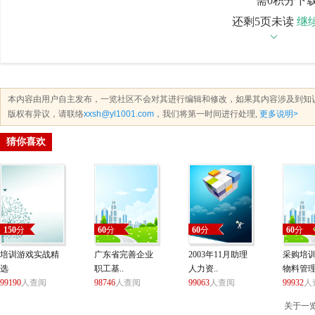
需0积分下
还剩5页未读
继
本内容由用户自主发布，一览社区不会对其进行编辑和修改，如果其内容涉及到知
版权有异议，请联络
xxsh@yl1001.com
，我们将第一时间进行处理,
更多说明>
猜你喜欢
150
分
60
分
60
分
60
分
培训游戏实战精
广东省完善企业
2003年11月助理
采购培
选
职工基..
人力资..
物料管
99190
人查阅
98746
人查阅
99063
人查阅
99932
人
关于一