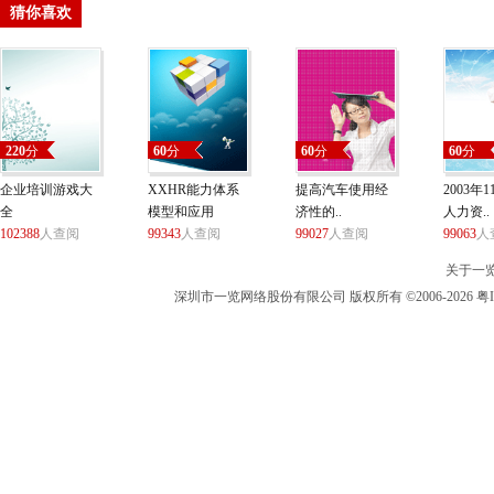
猜你喜欢
220
分
60
分
60
分
60
分
企业培训游戏大
XXHR能力体系
提高汽车使用经
2003年
全
模型和应用
济性的..
人力资..
102388
人查阅
99343
人查阅
99027
人查阅
99063
人
关于一
深圳市一览网络股份有限公司 版权所有 ©2006-2026 粤I