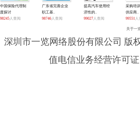
中国保险代理制
广东省完善企业
提高汽车使用经
采购培
度探讨
职工基..
济性的..
供应商..
98245
人查阅
98746
人查阅
99027
人查阅
99551
人
关于一
深圳市一览网络股份有限公司 版权所有 ©
值电信业务经营许可证