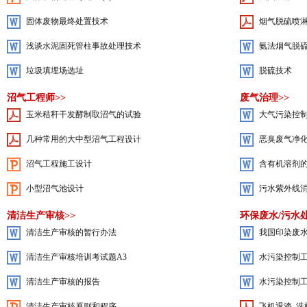
固体废物最终处置技术
烟气脱硫喷
浅谈水泥固死管柱事故处理技术
氨法烟气脱
垃圾填埋场选址
脱硫技术
沼气工程师>>
废气治理>>
玉米秸秆干发酵制取沼气的试验
大气污染控制工
几种常用的大中型沼气工程设计
恶臭废气净
沼气工程施工设计
含有机溶剂
小型沼气池设计
污水紫外线
清洁生产审核>>
环保废水/污水处
清洁生产审核的暂行办法
我国印染废
清洁生产审核培训考试题A3
水污染控制
清洁生产审核的报告
水污染控制
清洁生产审核原则和程序
飞机退漆_洗