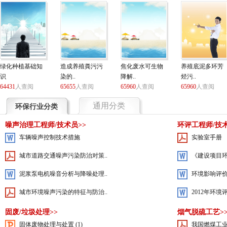
随着城市化的不断发展，许多基建项目
在开发前都要经行环境评估..
立即查看
绿化种植基础知
造成养殖粪污污
焦化废水可生物
养殖底泥多环芳
识
染的..
降解..
烃污..
64431
人查阅
65655
人查阅
65960
人查阅
65960
人查阅
通用分类
环保行业分类
噪声治理工程师/技术员>>
环评工程师/技术
车辆噪声控制技术措施
实验室手册
城市道路交通噪声污染防治对策..
《建设项目环
泥浆泵电机噪音分析与降噪处理..
环境影响评
城市环境噪声污染的特征与防治..
2012年环境
固废/垃圾处理>>
烟气脱硫工艺>
固体废物处理与处置 (1)
我国燃煤工业