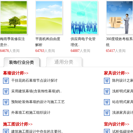
工程的造价分析是必不可少的，装饰工
程的预算更是重中之重。如..
立即查看
梅雨季装修应注
平面机构自由度
供应商电子化管
360度绩效考核系
意什..
解析
理优..
统
64676
人查阅
64763
人查阅
64887
人查阅
65417
人查阅
通用分类
装饰行业分类
幕墙设计师>>
家具设计师>>
干挂花岗石幕墙节点设计探讨
陈列设计之
采用建筑幕墙(含装饰性幕墙)的..
浅析明式家具
预制砼装饰幕墙的设计与施工工艺
站在明式家具
外幕墙工程施工组织设计
浅谈家具设计
施工图设计师>>
室内设计师>>
建筑施工图设计中存在的主要问..
试析低碳绿色