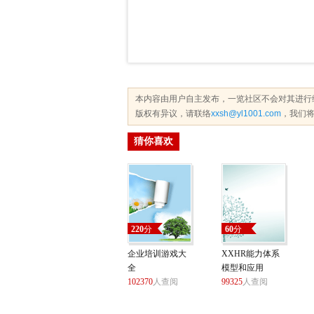
本内容由用户自主发布，一览社区不会对其进行
版权有异议，请联络
xxsh@yl1001.com
，我们将
猜你喜欢
220
分
60
分
企业培训游戏大
XXHR能力体系
全
模型和应用
102370
人查阅
99325
人查阅