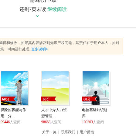
需0积分下载
还剩7页未读
继续阅读
编辑和修改，如果其内容涉及到知识产权问题，其责任在于用户本人，如对
第一时间进行处理,
更多说明>
60
分
60
分
60
分
保险的职能与作
人才中介人力资
电信基础知识题
用－分..
源管理..
库
99446
人查阅
98668
人查阅
100303
人查阅
关于一览
|
联系我们
|
用户反馈