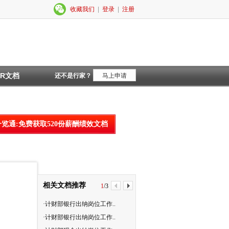
收藏我们
|
登录
|
注册
HR文档
还不是行家？
马上申请
一览通:免费获取520份薪酬绩效文档
相关文档推荐
1
/
3
·计财部银行出纳岗位工作..
·计财部总帐报表岗位工作..
·计财部银行出纳岗位工作..
·计财部档案管理岗位工作..