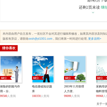
需0积分下
还剩2页未读
继
本内容由用户自主发布，一览社区不会对其进行编辑和修改，如果其内容涉及到知
版权有异议，请联络
xxsh@yl1001.com
，我们将第一时间进行处理,
更多说明>
猜你喜欢
60
分
60
分
60
分
60
分
保险的职能与作
电信基础知识题
2003年11月助理
采购培
用－分..
库
人力资..
物料管
99500
人查阅
100359
人查阅
99099
人查阅
99968
人
关于一