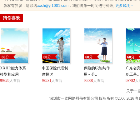
版权有异议，请联络
xxsh@yl1001.com
，我们将第一时间进行处理,
更多说明>
猜你喜欢
60
分
60
分
60
分
60
分
XXHR能力体系
中国保险代理制
保险的职能与作
广东省
模型和应用
度探讨
用－分..
职工基..
99379
人查阅
98281
人查阅
99500
人查阅
98782
人
关于一
深圳市一览网络股份有限公司 版权所有 ©2006-2026 粤I