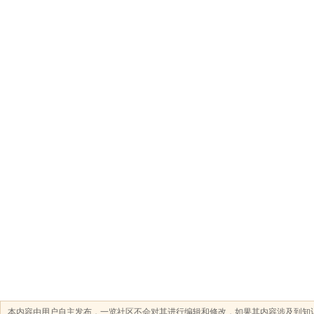
本内容由用户自主发布，一览社区不会对其进行编辑和修改，如果其内容涉及到知