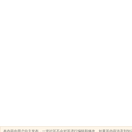
本内容由用户自主发布，一览社区不会对其进行编辑和修改，如果其内容涉及到知