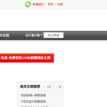
收藏我们
|
登录
|
注册
HR文档
还不是行家？
马上申请
一览通:免费获取520份薪酬绩效文档
相关文档推荐
1
/
3
·培训游戏--拼图游戏
·培训游戏之九点连一线-..
·C语言设计拼图游戏
·培训游戏之苹果与凤梨