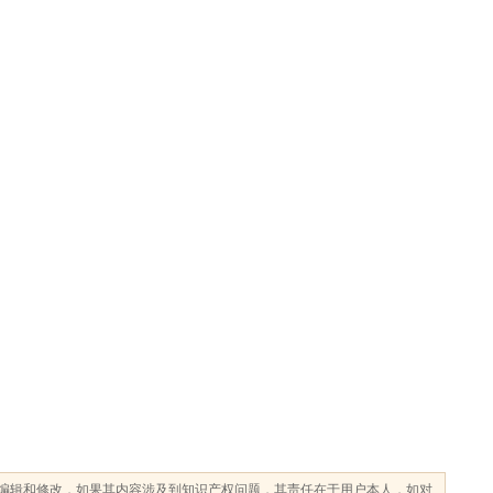
编辑和修改，如果其内容涉及到知识产权问题，其责任在于用户本人，如对