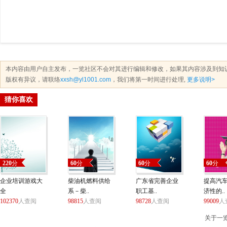
本内容由用户自主发布，一览社区不会对其进行编辑和修改，如果其内容涉及到知
版权有异议，请联络
xxsh@yl1001.com
，我们将第一时间进行处理,
更多说明>
猜你喜欢
220
分
60
分
60
分
60
分
企业培训游戏大
柴油机燃料供给
广东省完善企业
提高汽
全
系－柴..
职工基..
济性的..
102370
人查阅
98815
人查阅
98728
人查阅
99009
人
关于一