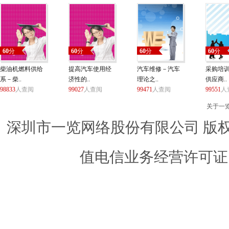
60
分
60
分
60
分
60
分
柴油机燃料供给
提高汽车使用经
汽车维修－汽车
采购培
系－柴..
济性的..
理论之..
供应商..
98833
人查阅
99027
人查阅
99471
人查阅
99551
人
关于一
深圳市一览网络股份有限公司 版权所有 ©
值电信业务经营许可证