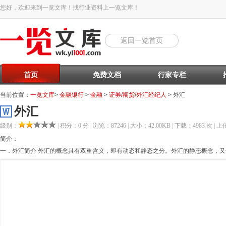
您好，欢迎来到一览文库！找行业资料上一览文库！
返回一览首页
首页
免费文档
行家专栏
当前位置：
一览文库
>
金融银行
>
金融
>
证券/期货/外汇经纪人
> 外汇
外汇
级别：
| 积分：0 分 | 浏览：87246 | 大小：42.00KB | 下载：4983 次 | 上传
简介：
一．外汇简介 外汇的概念具有双重含义，即有动态和静态之分。外汇的静态概念，