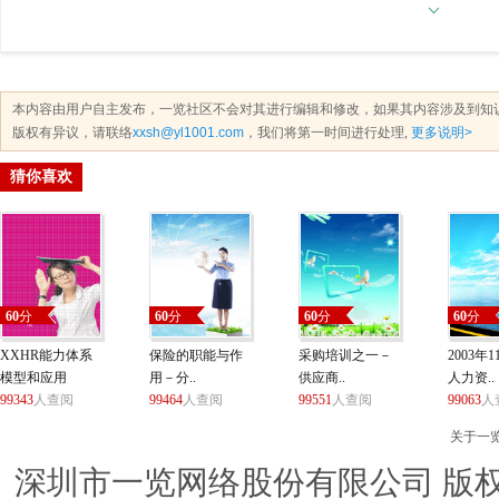
本内容由用户自主发布，一览社区不会对其进行编辑和修改，如果其内容涉及到知
版权有异议，请联络
xxsh@yl1001.com
，我们将第一时间进行处理,
更多说明>
猜你喜欢
60
分
60
分
60
分
60
分
XXHR能力体系
保险的职能与作
采购培训之一－
2003年
模型和应用
用－分..
供应商..
人力资..
99343
人查阅
99464
人查阅
99551
人查阅
99063
人
关于一
深圳市一览网络股份有限公司 版权所有 ©