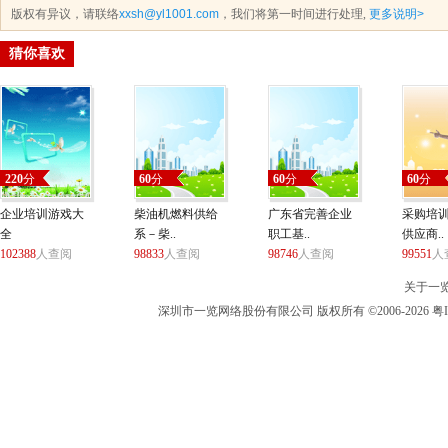
版权有异议，请联络
xxsh@yl1001.com
，我们将第一时间进行处理,
更多说明>
猜你喜欢
220
分
60
分
60
分
60
分
企业培训游戏大
柴油机燃料供给
广东省完善企业
采购培
全
系－柴..
职工基..
供应商..
102388
人查阅
98833
人查阅
98746
人查阅
99551
人
关于一
深圳市一览网络股份有限公司 版权所有 ©2006-2026 粤I