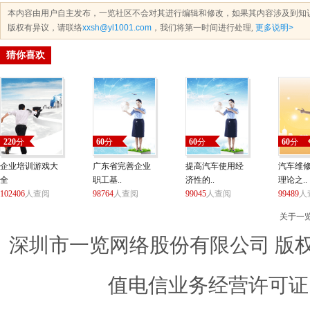
本内容由用户自主发布，一览社区不会对其进行编辑和修改，如果其内容涉及到知
版权有异议，请联络
xxsh@yl1001.com
，我们将第一时间进行处理,
更多说明>
猜你喜欢
220
分
60
分
60
分
60
分
企业培训游戏大
广东省完善企业
提高汽车使用经
汽车维
全
职工基..
济性的..
理论之..
102406
人查阅
98764
人查阅
99045
人查阅
99489
人
关于一
深圳市一览网络股份有限公司 版权所有 ©
值电信业务经营许可证