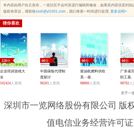
本内容由用户自主发布，一览社区不会对其进行编辑和修改，如果其内容涉及到知
版权有异议，请联络
xxsh@yl1001.com
，我们将第一时间进行处理,
更多说明>
猜你喜欢
220
分
60
分
60
分
60
分
企业培训游戏大
中国保险代理制
柴油机燃料供给
广东省
全
度探讨
系－柴..
职工基..
102424
人查阅
98281
人查阅
98869
人查阅
98782
人
关于一
深圳市一览网络股份有限公司 版权所有 ©
值电信业务经营许可证