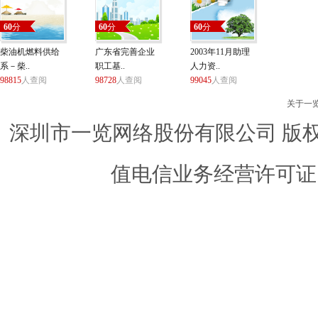
60
分
60
分
60
分
柴油机燃料供给
广东省完善企业
2003年11月助理
系－柴..
职工基..
人力资..
98815
人查阅
98728
人查阅
99045
人查阅
关于一
深圳市一览网络股份有限公司 版权所有 ©
值电信业务经营许可证