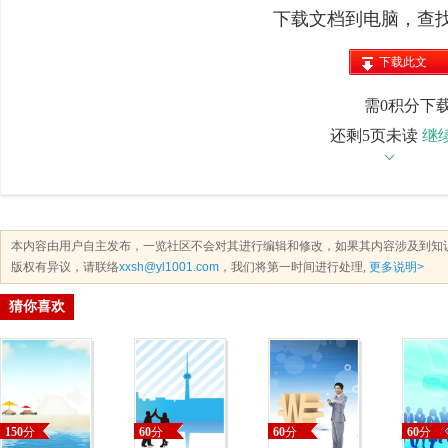
下载文档到电脑，查
下载此文
档
需0积分下
还剩5页未读
继
本内容由用户自主发布，一览社区不会对其进行编辑和修改，如果其内容涉及到知
版权有异议，请联络
xxsh@yl1001.com
，我们将第一时间进行处理,
更多说明>
猜你喜欢
150
分
60
分
60
分
60
分