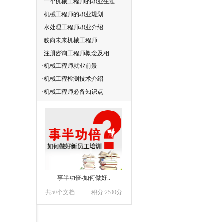
·一个机械工程师的职业生涯
·机械工程师
·机械工程师的职业规划
·关于机械工程师
·水处理工程师职业介绍
·机械工程师分级
·驶向未来机械工程师
·机械工程师论文
·注册咨询工程师概念及相..
·机械工程师证书
·机械工程师就业前景
·机械工程师职责
·机械工程检测技术介绍
·机械工程师
·机械工程师必备知识点
·机械工程师常识
刀具基础知识，打好..
数控编程工艺——加..
一击即中-如何在面..
事半功倍-如何做好..
共39个文档
共45个文档
共57个文档
共50个文档
积分:2000分
积分:2500分
积分:1300分
积分:2500分