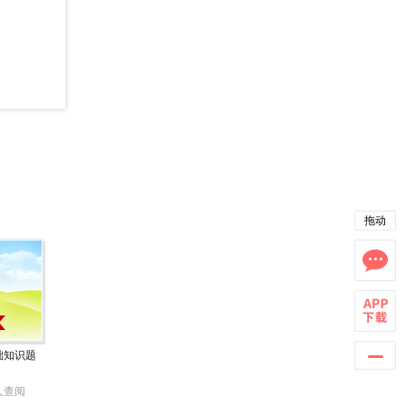
拖动
础知识题
人查阅