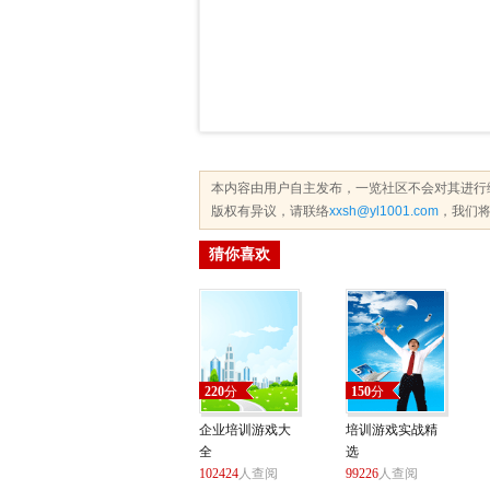
本内容由用户自主发布，一览社区不会对其进行
版权有异议，请联络
xxsh@yl1001.com
，我们将
猜你喜欢
220
分
150
分
企业培训游戏大
培训游戏实战精
全
选
102424
人查阅
99226
人查阅