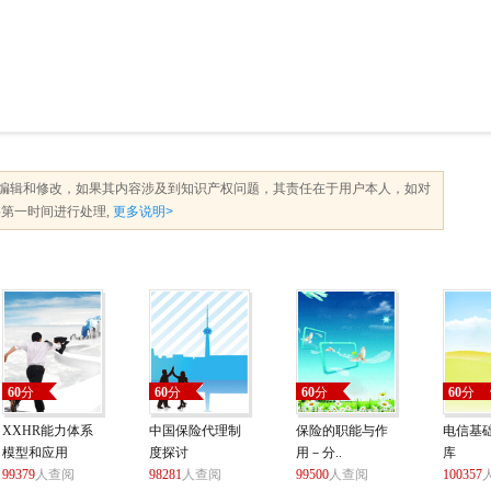
编辑和修改，如果其内容涉及到知识产权问题，其责任在于用户本人，如对
第一时间进行处理,
更多说明>
60
分
60
分
60
分
60
分
XXHR能力体系
中国保险代理制
保险的职能与作
电信基
模型和应用
度探讨
用－分..
库
99379
人查阅
98281
人查阅
99500
人查阅
100357