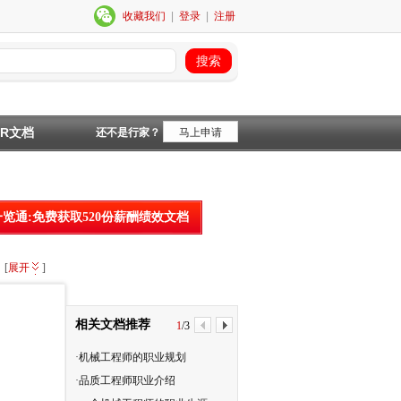
收藏我们
|
登录
|
注册
HR文档
还不是行家？
马上申请
一览通:免费获取520份薪酬绩效文档
[
展开
]
相关文档推荐
1
/
3
·机械工程师的职业规划
·机械工程师绘图综合知识
·品质工程师职业介绍
·机械工程师考试大纲