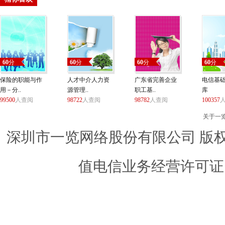
60
分
60
分
60
分
60
分
保险的职能与作
人才中介人力资
广东省完善企业
电信基
用－分..
源管理..
职工基..
库
99500
人查阅
98722
人查阅
98782
人查阅
100357
关于一
深圳市一览网络股份有限公司 版权所有 ©
值电信业务经营许可证