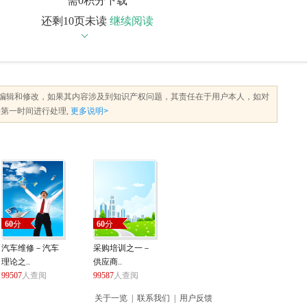
需0积分下载
还剩10页未读
继续阅读
编辑和修改，如果其内容涉及到知识产权问题，其责任在于用户本人，如对
第一时间进行处理,
更多说明>
60
分
60
分
汽车维修－汽车
采购培训之一－
理论之..
供应商..
99507
人查阅
99587
人查阅
关于一览
|
联系我们
|
用户反馈