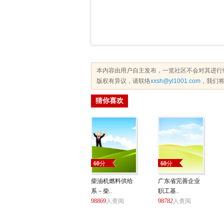
本内容由用户自主发布，一览社区不会对其进行
版权有异议，请联络
xxsh@yl1001.com
，我们将
猜你喜欢
60
分
60
分
柴油机燃料供给
广东省完善企业
系－柴..
职工基..
98869
人查阅
98782
人查阅