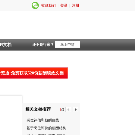
收藏我们
|
登录
|
注册
HR文档
还不是行家？
马上申请
一览通:免费获取520份薪酬绩效文档
相关文档推荐
1
/
3
·岗位评估和薪酬曲线
·企业的薪酬设计（2）
·基于岗位评价的薪酬结构..
·工程部组织架构和岗位职责