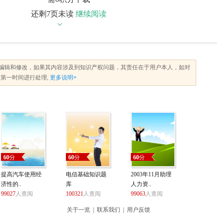
还剩7页未读
继续阅读
编辑和修改，如果其内容涉及到知识产权问题，其责任在于用户本人，如对
第一时间进行处理,
更多说明>
60
分
60
分
60
分
提高汽车使用经
电信基础知识题
2003年11月助理
济性的..
库
人力资..
99027
人查阅
100321
人查阅
99063
人查阅
关于一览
|
联系我们
|
用户反馈