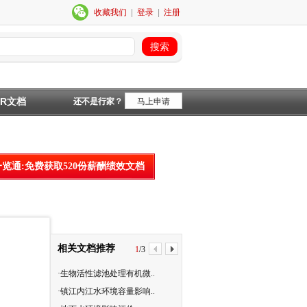
收藏我们
|
登录
|
注册
HR文档
还不是行家？
马上申请
一览通:免费获取520份薪酬绩效文档
相关文档推荐
1
/
3
·生物活性滤池处理有机微..
·水环境中Hg的去除与转化..
·镇江内江水环境容量影响..
·绿色氧化剂高铁酸钾在水..