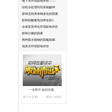
·地下水环境影响评价——..
·活性炭在水处理中的应用..
·绿色水处理药剂高铁酸钾..
·大水头煤矿开采地下水环..
·影响淀粉类食物老化的因素
·水煤浆气化工艺影响制浆..
·影响铅酸蓄电池寿命的3..
·酸性煤焦油的分析监测与..
·水体富营养化环境影响评价
·农户农药残留认知影响因..
·影响分娩的因素
·水利工程造价影响因素问..
·两种挺水植物的脱氮除磷..
·企业薪酬结构的影响因素..
·地表水环境影响评价
·绿色水处理药剂高铁酸钾..
一击即中-如何在面..
事半功倍-如何做好..
共57个文档
共50个文档
积分:1300分
积分:2500分