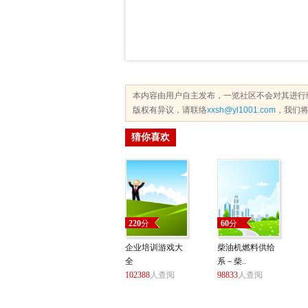
本内容由用户自主发布，一览社区不会对其进行
版权有异议，请联络
xxsh@yl1001.com
，我们将
猜你喜欢
220
分
60
分
企业培训游戏大
柴油机燃料供给
全
系－柴..
102388
人查阅
98833
人查阅